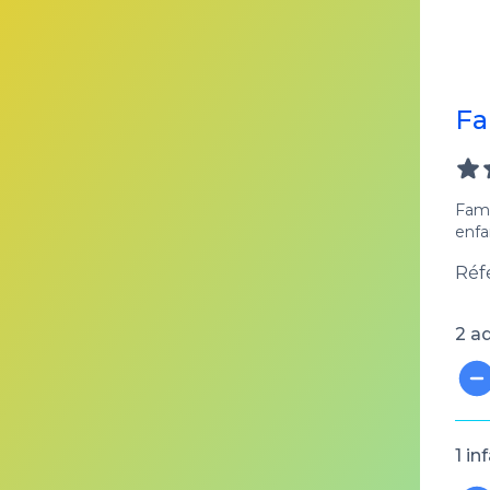
Fa
Fami
enfa
Réf
2 ad
1 in