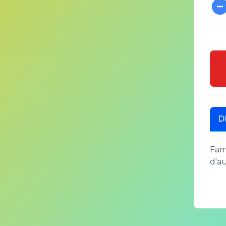
D
Fami
d'a