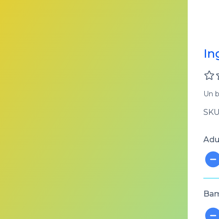
In
Un b
SKU:
Adul
Bam