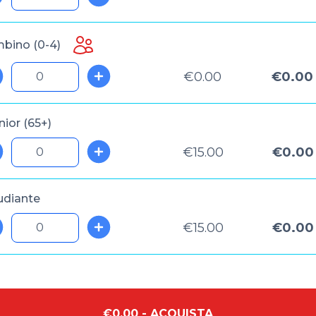
bino (0-4)
€0.00
€0.00
nior (65+)
€15.00
€0.00
udiante
€15.00
€0.00
€0.00 - ACQUISTA