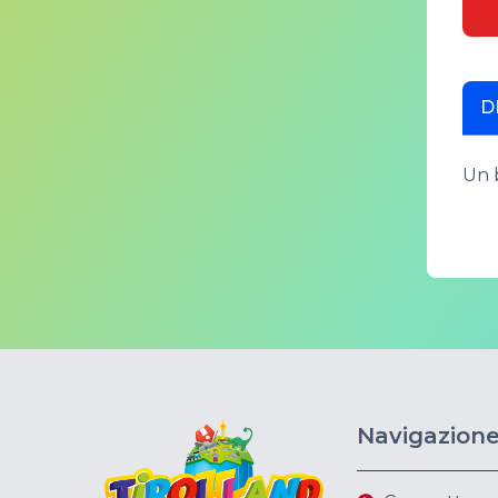
D
Un b
Navigazion