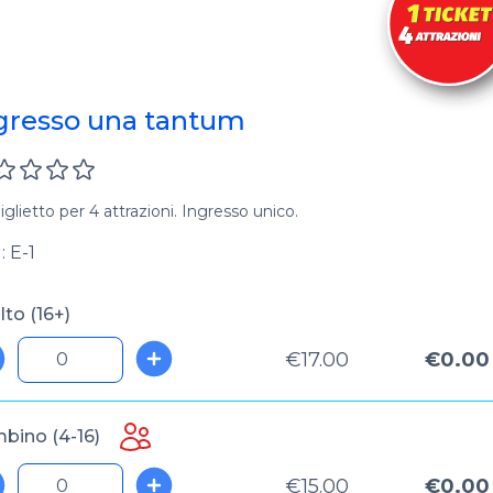
gresso una tantum
iglietto per 4 attrazioni. Ingresso unico.
 E-1
to (16+)
€17.00
€0.00
bino (4-16)
€15.00
€0.00