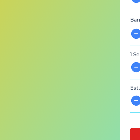
Bam
1 Se
Est